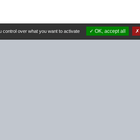
 control over what you want to activate
OK, accept all
Contacts
Commune de Beignon
2 Rue des Perrières
56380 Beignon - FRANCE
+33 2 97 75 73 55
Contact par formulaire