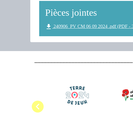
Pièces jointes
file_download
240906_PV CM 06 09 2024 .pdf (PDF - 
chevron_left