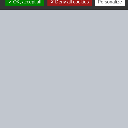
OK, accept all
Deny all cookies
Personalize
Contacts
Commune de Beignon
2 Rue des Perrières
56380 Beignon - FRANCE
+33 2 97 75 73 55
Contact par formulaire