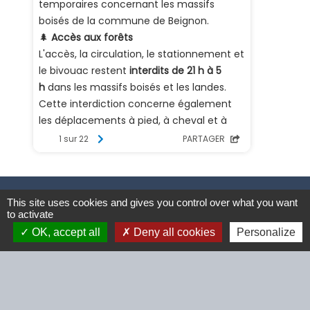
Contacts
This site uses cookies and gives you control over what you want
to activate
Commune de Beignon
OK, accept all
Deny all cookies
Personalize
2 Rue des Perrières
56380 Beignon - FRANCE
+33 2 97 75 73 55
Contact par formulaire