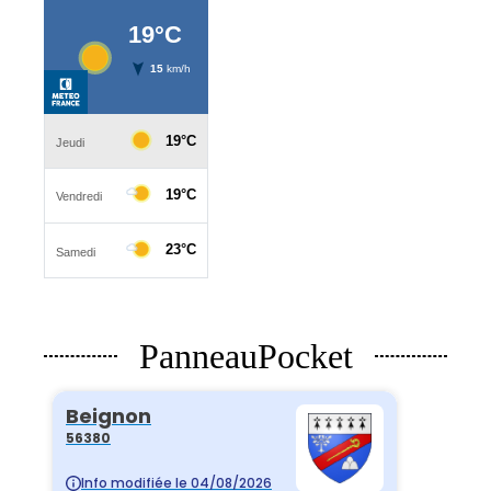
PanneauPocket